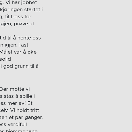
g. Vi har jobbet
jøringen startet i
til tross for
 igjen, prøve ut
id til å hente oss
 igjen, fast
Målet var å øke
solid
i god grunn til å
 Der møtte vi
 stas å spille i
oss mer av! Et
lv. Vi holdt tritt
en et par ganger.
ss verdifull
res hjemmebane.