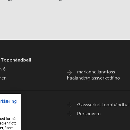
t Topphåndball
n 6
marianne.langfoss-
men
haaland@glassverketif.no
rklæring
up 2026
Glassverket topphåndbal
Personvern
 med formål
eg en flott
er, åpne