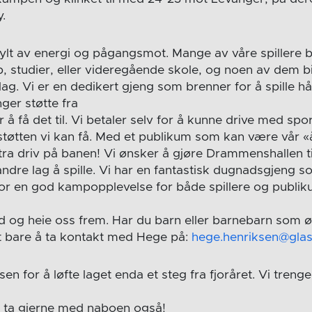
y.
 fylt av energi og pågangsmot. Mange av våre spillere 
, studier, eller videregående skole, og noen av dem bi
lag. Vi er en dedikert gjeng som brenner for å spille h
nger støtte fra
 å få det til. Vi betaler selv for å kunne drive med spor
 støtten vi kan få. Med et publikum som kan være vår «å
tra driv på banen! Vi ønsker å gjøre Drammenshallen ti
 andre lag å spille. Vi har en fantastisk dugnadsgjeng s
te for en god kampopplevelse for både spillere og publi
 med og heie oss frem. Har du barn eller barnebarn som
t bare å ta kontakt med Hege på:
hege.henriksen@glas
sen for å løfte laget enda et steg fra fjoråret. Vi treng
ta gjerne med naboen også!