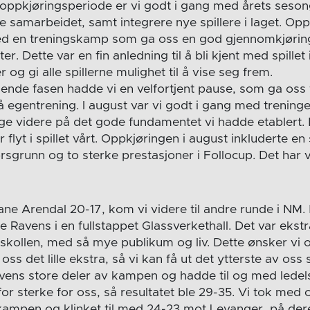
t oppkjøringsperiode er vi godt i gang med årets seson
 samarbeidet, samt integrere nye spillere i laget. Oppk
ed en treningskamp som ga oss en god gjennomkjøring, 
er. Dette var en fin anledning til å bli kjent med spillet
og gi alle spillerne mulighet til å vise seg frem.
ende fasen hadde vi en velfortjent pause, som ga oss t
 egentrening. I august var vi godt i gang med treningen
e videre på det gode fundamentet vi hadde etablert. 
flyt i spillet vårt. Oppkjøringen i august inkluderte en 
sgrunn og to sterke prestasjoner i Follocup. Det har v
rane Arendal 20-17, kom vi videre til andre runde i NM.
e Ravens i en fullstappet Glassverkethall. Det var ekstra
Åskollen, med så mye publikum og liv. Dette ønsker vi 
ss det lille ekstra, så vi kan få ut det ytterste av oss se
ns store deler av kampen og hadde til og med ledels
or sterke for oss, så resultatet ble 29-35. Vi tok med o
 kampen og klinket til med 24-23 mot Levanger, på de