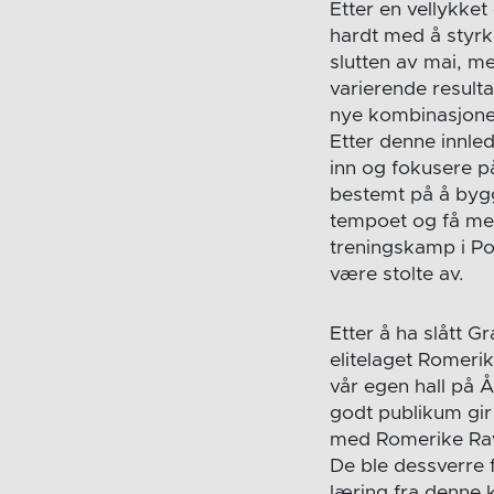
Etter en vellykke
hardt med å styrke
slutten av mai, m
varierende resultat
nye kombinasjoner 
Etter denne innled
inn og fokusere på
bestemt på å bygg
tempoet og få mer 
treningskamp i Por
være stolte av.
Etter å ha slått G
elitelaget Romerik
vår egen hall på 
godt publikum gir o
med Romerike Rave
De ble dessverre f
læring fra denne