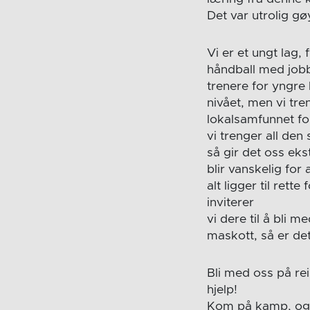
Det var utrolig gø
Vi er et ungt lag,
håndball med jobb
trenere for yngre 
nivået, men vi tre
lokalsamfunnet for
vi trenger all den
så gir det oss eks
blir vanskelig for
alt ligger til ret
inviterer
vi dere til å bli
maskott, så er de
Bli med oss på rei
hjelp!
Kom på kamp, og 