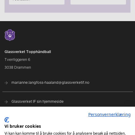
Glassverket Topphåndball
Tverrliggeren 6
3038 Drammen
marianne.langfoss-haaland@glassverketif.no
Glassverket IF sin hjemmeside
Personvernerklæring
Glasscup 2026
Vi bruker cookies
Glassverket topphåndball
Vi kan kan komme til å bruke cookies for å analysere besøk på nettsiden,