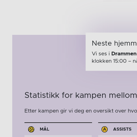
Neste hjem
Vi ses i
Drammens
klokken 15:00
– n
Statistikk for kampen mello
Etter kampen gir vi deg en oversikt over hv
MÅL
ASSISTS