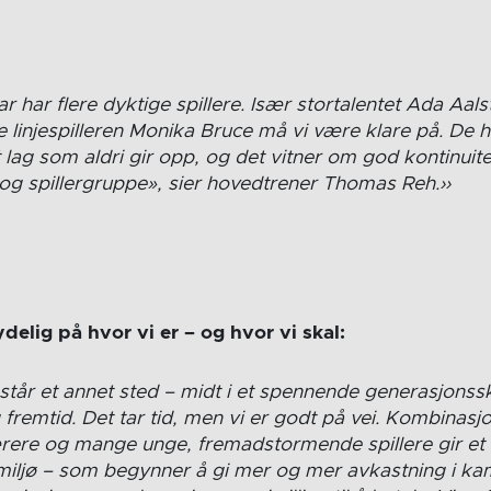
r har flere dyktige spillere. Især stortalentet Ada Aal
e linjespilleren Monika Bruce må vi være klare på. De h
 lag som aldri gir opp, og det vitner om god kontinuite
og spillergruppe», sier hovedtrener Thomas Reh.
elig på hvor vi er – og hvor vi skal:
 står et annet sted – midt i et spennende generasjonssk
g fremtid. Det tar tid, men vi er godt på vei. Kombinas
ærere og mange unge, fremadstormende spillere gir e
miljø – som begynner å gi mer og mer avkastning i ka