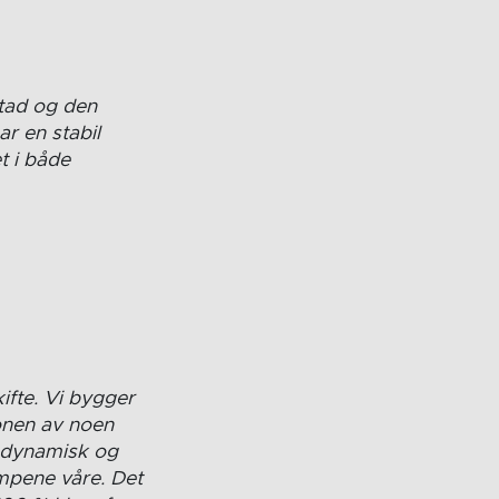
stad og den
ar en stabil
t i både
ifte. Vi bygger
jonen av noen
t dynamisk og
mpene våre. Det