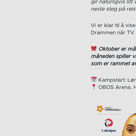
gir naturligvis litt
neste steg på rei
Vi er klar til å v
Drammen når TV 2
Oktober er måne
måneden spiller vi
som er rammet av 
Kampstart: Lørd
OBOS Arena, 