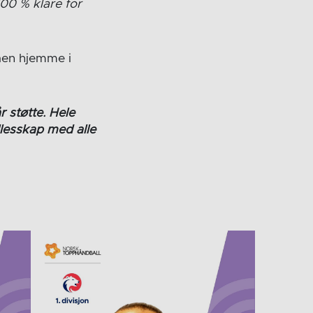
 100 % klare for
faen hjemme i
 støtte. Hele
llesskap med alle