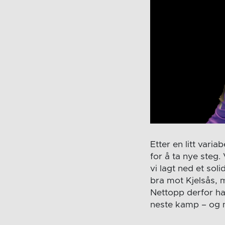
Etter en litt vari
for å ta nye steg. 
vi lagt ned et soli
bra mot Kjelsås, m
Nettopp derfor har
neste kamp – og nå