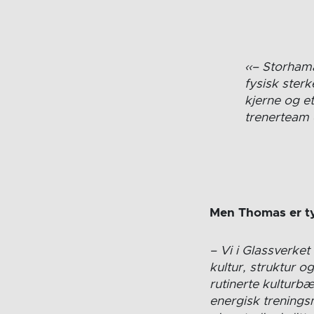
– Storhama
fysisk sterk
kjerne og et
trenerteam 
Men Thomas er tyd
– Vi i Glassverket
kultur, struktur o
rutinerte kulturb
energisk trenings