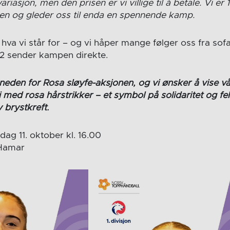
 variasjon, men den prisen er vi villige til å betale. Vi er
sen og gleder oss til enda en spennende kamp.
ise hva vi står for – og vi håper mange følger oss fra so
 sender kampen direkte.
den for Rosa sløyfe-aksjonen, og vi ønsker å vise vår
 med rosa hårstrikker – et symbol på solidaritet og fe
brystkreft.
ag 11. oktober kl. 16.00
Hamar