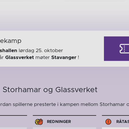
mekamp
hallen
lørdag 25. oktober
år
Glassverket
møter
Stavanger
!
m Storhamar og Glassverket
ordan spillerne presterte i kampen mellom Storhamar o
REDNINGER
RÅTA