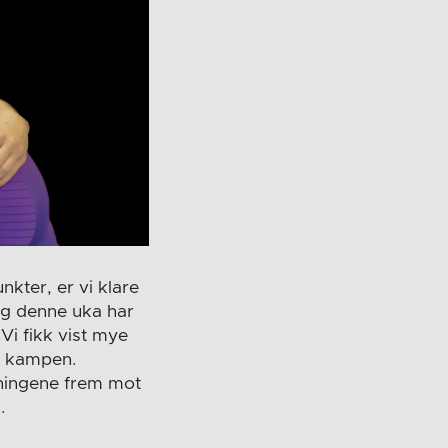
nkter, er vi klare
, og denne uka har
 Vi fikk vist mye
på kampen.
reningene frem mot
.