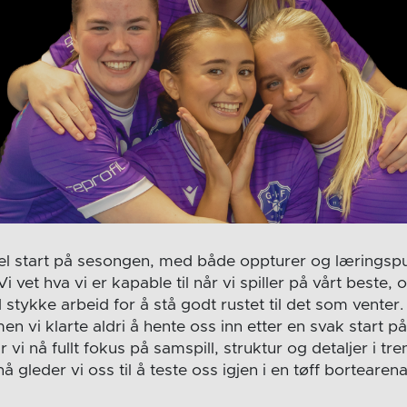
abel start på sesongen, med både oppturer og læringspu
Vi vet hva vi er kapable til når vi spiller på vårt beste
d stykke arbeid for å stå godt rustet til det som venter.
en vi klarte aldri å hente oss inn etter en svak start 
 vi nå fullt fokus på samspill, struktur og detaljer i t
 gleder vi oss til å teste oss igjen i en tøff bortearena